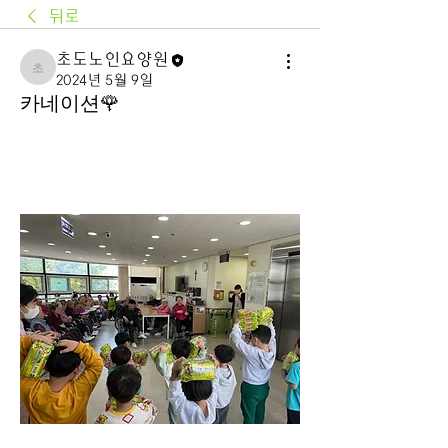
뒤로
초도노인요양원
초도노인요양원
2024년 5월 9일
카네이션🌹