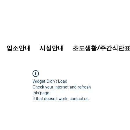
입소안내
시설안내
초도생활/주간식단
Widget Didn’t Load
Check your internet and refresh
this page.
If that doesn’t work, contact us.