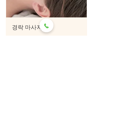
경락 마사지
45분
150,000
₩150,000
대
한
민
국
예약하기
원