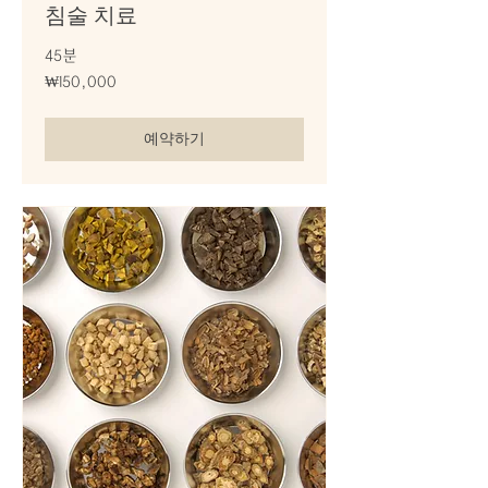
침술 치료
45분
150,000
₩150,000
대
한
민
국
예약하기
원