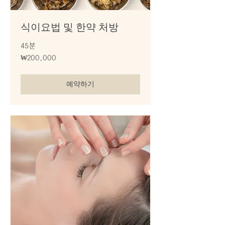
식이요법 및 한약 처방
45분
200,000
₩200,000
대
한
민
국
예약하기
원