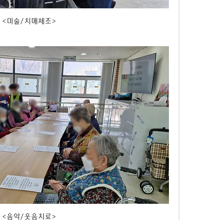
<미술/치매체조>
<음악/웃음치료>