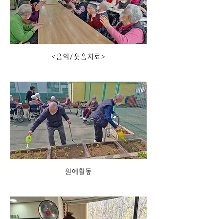
<음악/웃음치료>
원예활동