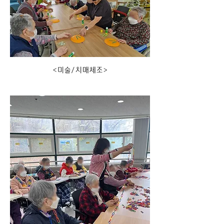
<미술/치매체조>