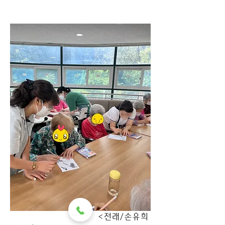
                                   <전래/손유희