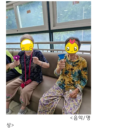
                                          <음악/명
상>