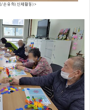
                           <전래/손유희(신체활동)>