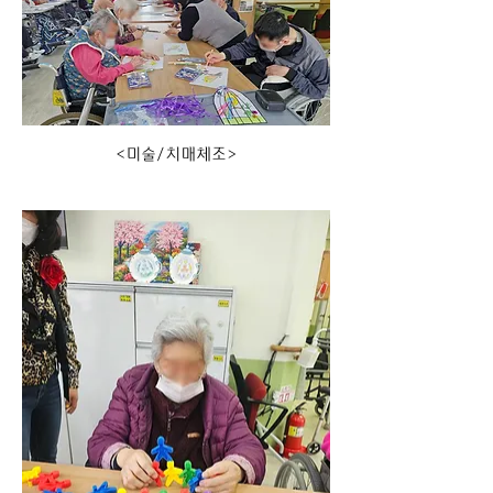
<미술/치매체조>