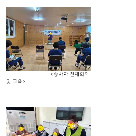
                             <종사자 전체회의 
및 교육>