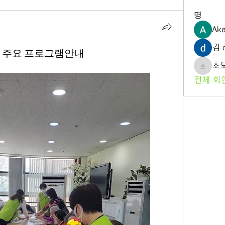
명
Aka
김 d
 진행된 주요 프로그램안내
초
초도노
전체 회원