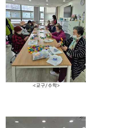
                   <교구/수학>