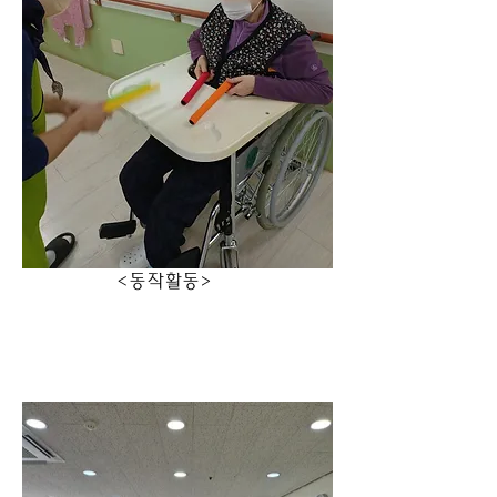
                 <동작활동>