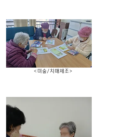
                  <미술/치매체조>