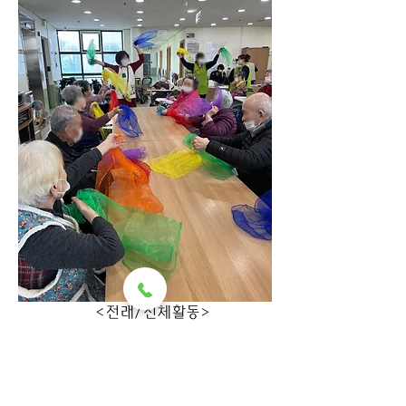
                 <전래/신체활동>