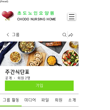
(/head)
초도노인요양원
CHODO NURSING HOME
그룹
주간식단표
공개
·
회원 2명
가입
그룹 활동
미디어
파일
회원
소개