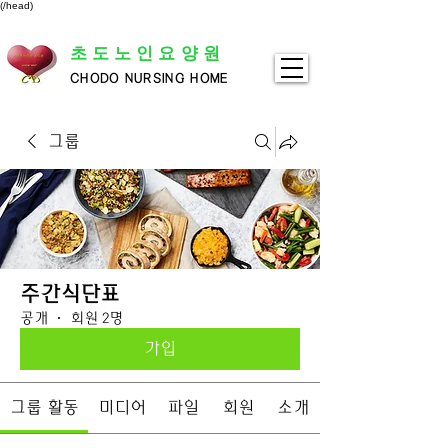
(/head)
초도노인요양원
CHODO NURSING HOME
그룹
주간식단표
공개
·
회원 2명
가입
그룹 활동
미디어
파일
회원
소개