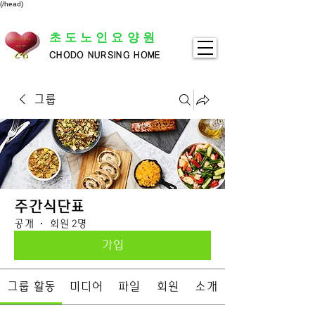
(/head)
초도노인요양원
CHODO NURSING HOME
그룹
주간식단표
공개
·
회원 2명
가입
그룹 활동
미디어
파일
회원
소개