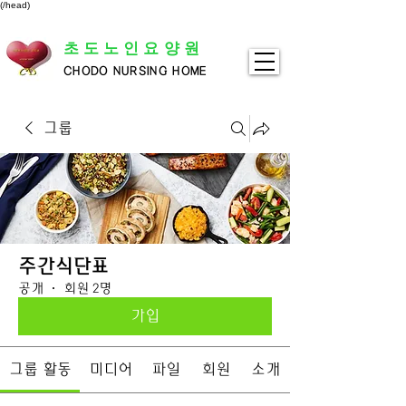
(/head)
초도노인요양원
CHODO NURSING HOME
그룹
주간식단표
공개
·
회원 2명
가입
그룹 활동
미디어
파일
회원
소개