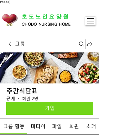
(/head)
초도노인요양원
CHODO NURSING HOME
그룹
주간식단표
공개
·
회원 2명
가입
그룹 활동
미디어
파일
회원
소개